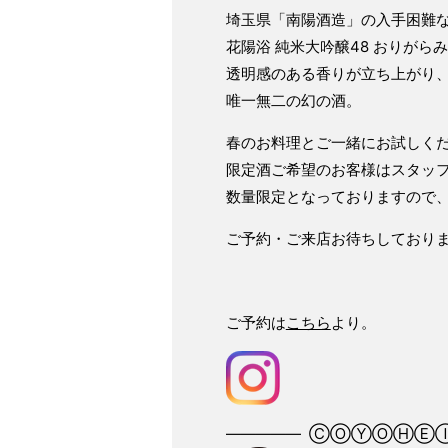
埼玉県「南陽酒造」の入手困難
花陽浴 純米大吟醸48 おりがら
透明感のある香りが立ち上がり
唯一無二の幻の酒。
春のお料理とご一緒にお試しく
限定酒ご希望のお客様はスタッ
数量限定となっておりますので
ご予約・ご来店お待ちしており
ご予約は
こちら
より。
――――― ⒸⓄⓎⓄⒽⒺⒾ