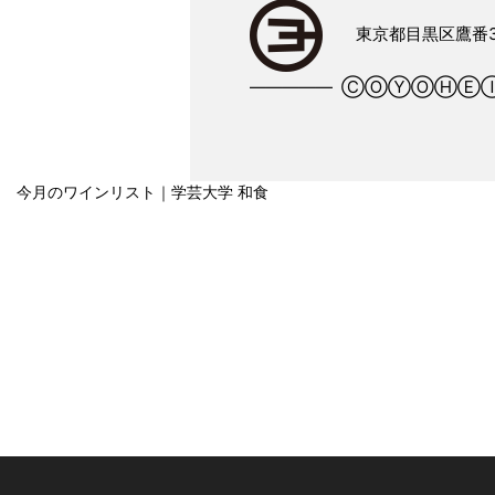
東京都目黒区鷹番3-
――――― ⒸⓄⓎⓄⒽⒺⒾ
今月のワインリスト｜学芸大学 和食