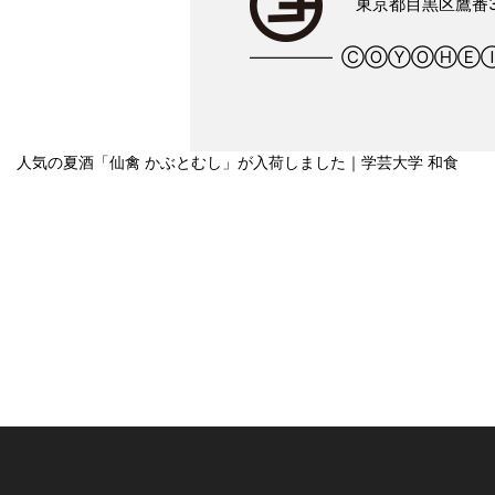
東京都目黒区鷹番3-
――――― ⒸⓄⓎⓄⒽⒺⒾ
人気の夏酒「仙禽 かぶとむし」が入荷しました｜学芸大学 和食