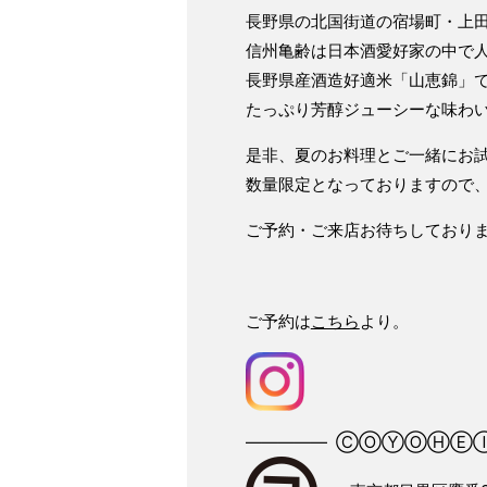
長野県の北国街道の宿場町・上
信州亀齢は日本酒愛好家の中で
長野県産酒造好適米「山恵錦」
たっぷり芳醇ジューシーな味わ
是非、夏のお料理とご一緒にお
数量限定となっておりますので
ご予約・ご来店お待ちしており
ご予約は
こちら
より。
――――― ⒸⓄⓎⓄⒽⒺⒾ