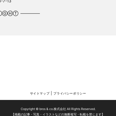
7-13
ⒼⒽⓉ ―――――
サイトマップ
プライバシーポリシー
Copyright © bros & co.株式会社 All Rights Reserved.
【掲載の記事・写真・イラストなどの無断複写・転載を禁じます】